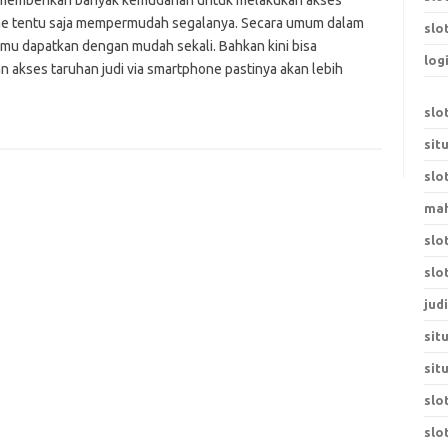
 memberikan banyak kemudahan untuk melakukan akses
nline tentu saja mempermudah segalanya. Secara umum dalam
slo
mu dapatkan dengan mudah sekali. Bahkan kini bisa
log
akses taruhan judi via smartphone pastinya akan lebih
slo
sit
slo
mah
slo
slo
jud
sit
sit
slo
slo