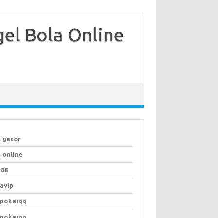
gel Bola Online
t gacor
t online
t88
avip
bpokerqq
bpokerqq