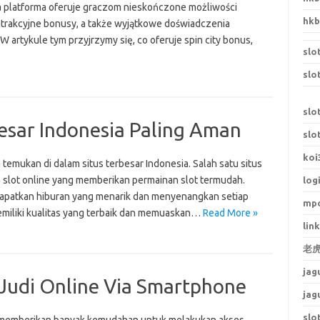
 platforma oferuje graczom nieskończone możliwości
hk
trakcyjne bonusy, a także wyjątkowe doświadczenia
artykule tym przyjrzymy się, co oferuje spin city bonus,
slo
slo
slo
besar Indonesia Paling Aman
slo
koi
 temukan di dalam situs terbesar Indonesia. Salah satu situs
a slot online yang memberikan permainan slot termudah.
log
ndapatkan hiburan yang menarik dan menyenangkan setiap
mpo
emiliki kualitas yang terbaik dan memuaskan…
Read More »
lin
老
jag
Judi Online Via Smartphone
jag
slo