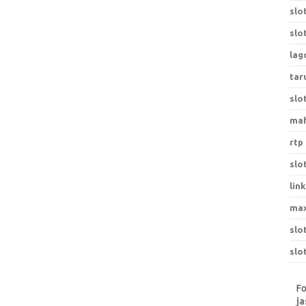
slo
slo
lag
tar
slo
ma
rtp 
slo
link
ma
slo
slo
Fo
ja