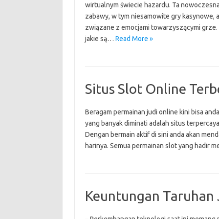
wirtualnym świecie hazardu. Ta nowoczesna
zabawy, w tym niesamowite gry kasynowe, a
związane z emocjami towarzyszącymi grze. W 
jakie są…
Read More »
Situs Slot Online Ter
Beragam permainan judi online kini bisa anda
yang banyak diminati adalah situs terpercay
Dengan bermain aktif di sini anda akan me
harinya. Semua permainan slot yang hadir m
Keuntungan Taruhan 