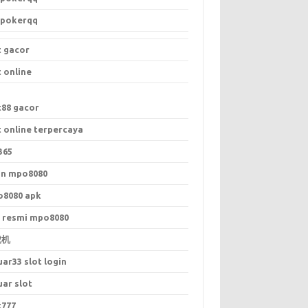
bpokerqq
t gacor
t online
t88 gacor
t online terpercaya
365
in mpo8080
8080 apk
k resmi mpo8080
虎机
uar33 slot login
uar slot
t777