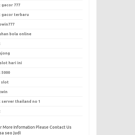
t gacor 777
t gacor terbaru
owin777
uhan bola online
t
hjong
slot hari ini
t 5000
 slot
xwin
t server thailand no 1
t
r More Information Please
Contact Us
sa seo judi