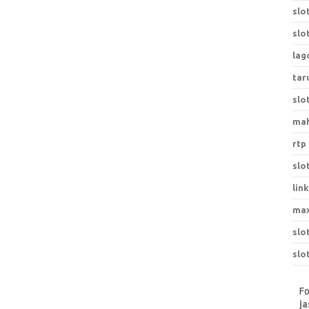
slo
slo
lag
tar
slo
ma
rtp 
slo
link
ma
slo
slo
Fo
ja