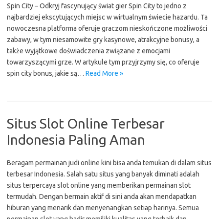
Spin City – Odkryj fascynujący świat gier Spin City to jedno z
najbardziej ekscytujących miejsc w wirtualnym świecie hazardu. Ta
nowoczesna platforma oferuje graczom nieskończone możliwości
zabawy, w tym niesamowite gry kasynowe, atrakcyjne bonusy, a
także wyjątkowe doświadczenia związane z emocjami
towarzyszącymi grze. W artykule tym przyjrzymy się, co oferuje
spin city bonus, jakie są…
Read More »
Situs Slot Online Terbesar
Indonesia Paling Aman
Beragam permainan judi online kini bisa anda temukan di dalam situs
terbesar Indonesia. Salah satu situs yang banyak diminati adalah
situs terpercaya slot online yang memberikan permainan slot
termudah. Dengan bermain aktif di sini anda akan mendapatkan
hiburan yang menarik dan menyenangkan setiap harinya. Semua