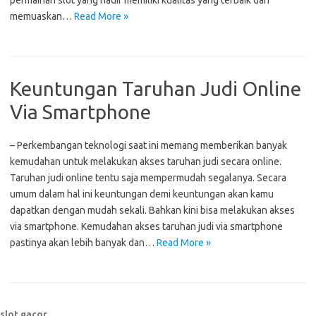
permainan slot yang hadir memiliki kualitas yang terbaik dan
memuaskan…
Read More »
Keuntungan Taruhan Judi Online
Via Smartphone
– Perkembangan teknologi saat ini memang memberikan banyak
kemudahan untuk melakukan akses taruhan judi secara online.
Taruhan judi online tentu saja mempermudah segalanya. Secara
umum dalam hal ini keuntungan demi keuntungan akan kamu
dapatkan dengan mudah sekali. Bahkan kini bisa melakukan akses
via smartphone. Kemudahan akses taruhan judi via smartphone
pastinya akan lebih banyak dan…
Read More »
slot gacor