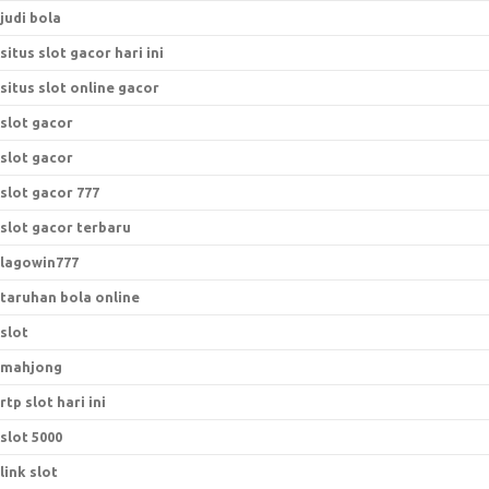
judi bola
situs slot gacor hari ini
situs slot online gacor
slot gacor
slot gacor
slot gacor 777
slot gacor terbaru
lagowin777
taruhan bola online
slot
mahjong
rtp slot hari ini
slot 5000
link slot