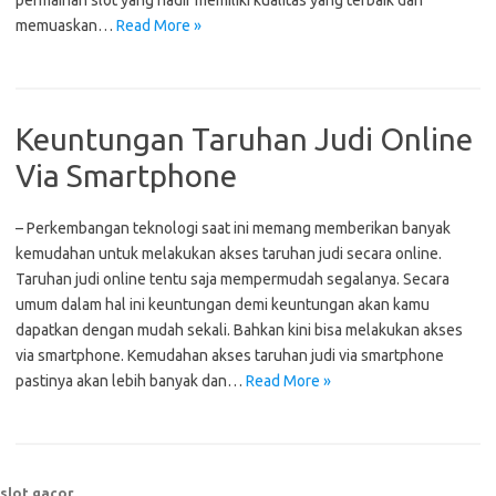
permainan slot yang hadir memiliki kualitas yang terbaik dan
memuaskan…
Read More »
Keuntungan Taruhan Judi Online
Via Smartphone
– Perkembangan teknologi saat ini memang memberikan banyak
kemudahan untuk melakukan akses taruhan judi secara online.
Taruhan judi online tentu saja mempermudah segalanya. Secara
umum dalam hal ini keuntungan demi keuntungan akan kamu
dapatkan dengan mudah sekali. Bahkan kini bisa melakukan akses
via smartphone. Kemudahan akses taruhan judi via smartphone
pastinya akan lebih banyak dan…
Read More »
slot gacor