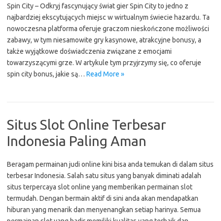
Spin City – Odkryj fascynujący świat gier Spin City to jedno z
najbardziej ekscytujących miejsc w wirtualnym świecie hazardu. Ta
nowoczesna platforma oferuje graczom nieskończone możliwości
zabawy, w tym niesamowite gry kasynowe, atrakcyjne bonusy, a
także wyjątkowe doświadczenia związane z emocjami
towarzyszącymi grze. W artykule tym przyjrzymy się, co oferuje
spin city bonus, jakie są…
Read More »
Situs Slot Online Terbesar
Indonesia Paling Aman
Beragam permainan judi online kini bisa anda temukan di dalam situs
terbesar Indonesia. Salah satu situs yang banyak diminati adalah
situs terpercaya slot online yang memberikan permainan slot
termudah. Dengan bermain aktif di sini anda akan mendapatkan
hiburan yang menarik dan menyenangkan setiap harinya. Semua