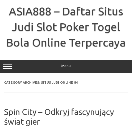
Skip
to
ASIA888 – Daftar Situs
content
Judi Slot Poker Togel
Bola Online Terpercaya
Menu
CATEGORY ARCHIVES:
SITUS JUDI ONLINE 84
Spin City – Odkryj fascynujący
świat gier