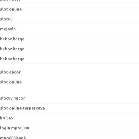
slot online
slot88
mejavip
hkbpokerqq
hkbpokerqq
hkbpokerqq
slot gacor
slot online
slot88 gacor
slot online terpercaya
koi365
login mpo8080
mpo8080 apk