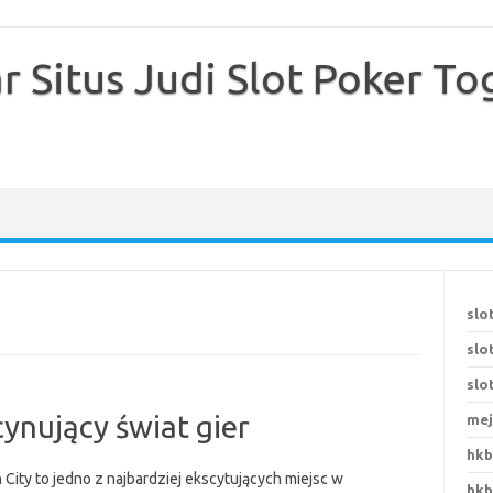
r Situs Judi Slot Poker To
slo
slo
slo
cynujący świat gier
mej
hk
n City to jedno z najbardziej ekscytujących miejsc w
hk