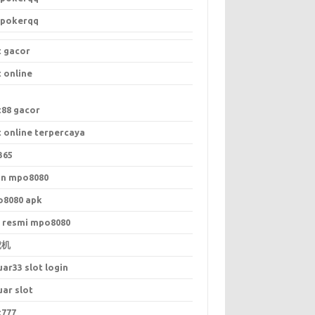
bpokerqq
t gacor
t online
t88 gacor
t online terpercaya
365
in mpo8080
8080 apk
k resmi mpo8080
虎机
uar33 slot login
uar slot
t777