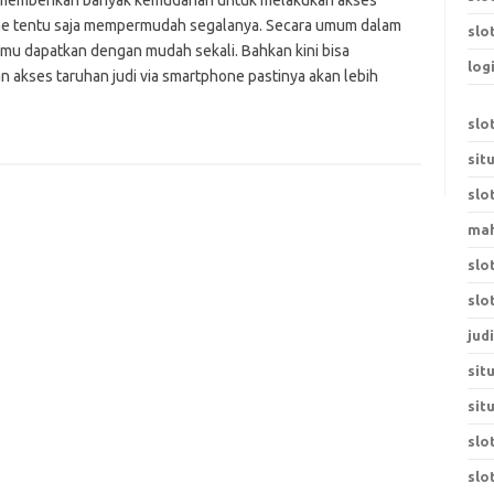
 memberikan banyak kemudahan untuk melakukan akses
nline tentu saja mempermudah segalanya. Secara umum dalam
slo
mu dapatkan dengan mudah sekali. Bahkan kini bisa
log
akses taruhan judi via smartphone pastinya akan lebih
slo
sit
slo
mah
slo
slo
jud
sit
sit
slo
slo