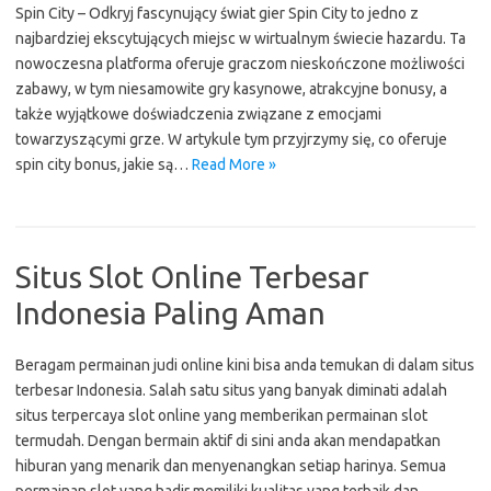
Spin City – Odkryj fascynujący świat gier Spin City to jedno z
najbardziej ekscytujących miejsc w wirtualnym świecie hazardu. Ta
nowoczesna platforma oferuje graczom nieskończone możliwości
zabawy, w tym niesamowite gry kasynowe, atrakcyjne bonusy, a
także wyjątkowe doświadczenia związane z emocjami
towarzyszącymi grze. W artykule tym przyjrzymy się, co oferuje
spin city bonus, jakie są…
Read More »
Situs Slot Online Terbesar
Indonesia Paling Aman
Beragam permainan judi online kini bisa anda temukan di dalam situs
terbesar Indonesia. Salah satu situs yang banyak diminati adalah
situs terpercaya slot online yang memberikan permainan slot
termudah. Dengan bermain aktif di sini anda akan mendapatkan
hiburan yang menarik dan menyenangkan setiap harinya. Semua