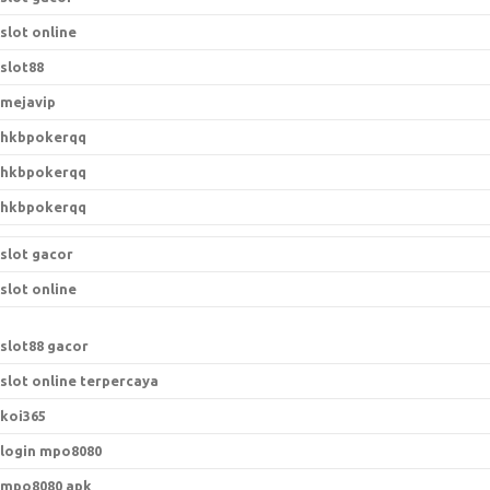
slot online
slot88
mejavip
hkbpokerqq
hkbpokerqq
hkbpokerqq
slot gacor
slot online
slot88 gacor
slot online terpercaya
koi365
login mpo8080
mpo8080 apk