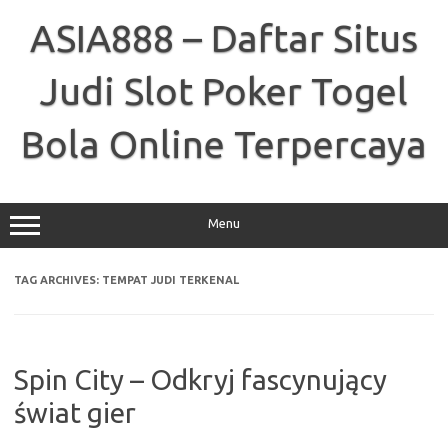
Skip
to
ASIA888 – Daftar Situs
content
Judi Slot Poker Togel
Bola Online Terpercaya
Menu
TAG ARCHIVES:
TEMPAT JUDI TERKENAL
Spin City – Odkryj fascynujący
świat gier