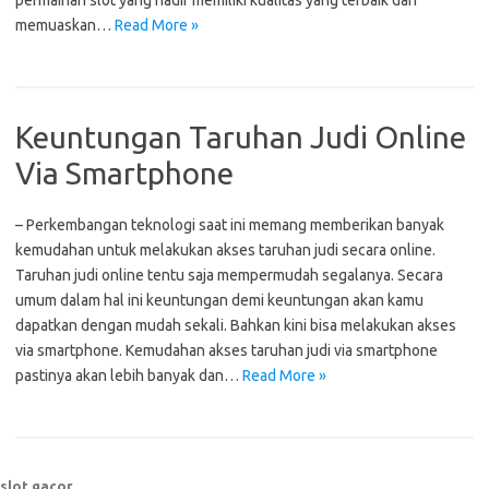
permainan slot yang hadir memiliki kualitas yang terbaik dan
memuaskan…
Read More »
Keuntungan Taruhan Judi Online
Via Smartphone
– Perkembangan teknologi saat ini memang memberikan banyak
kemudahan untuk melakukan akses taruhan judi secara online.
Taruhan judi online tentu saja mempermudah segalanya. Secara
umum dalam hal ini keuntungan demi keuntungan akan kamu
dapatkan dengan mudah sekali. Bahkan kini bisa melakukan akses
via smartphone. Kemudahan akses taruhan judi via smartphone
pastinya akan lebih banyak dan…
Read More »
slot gacor