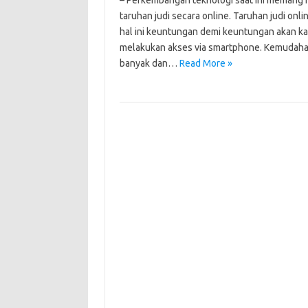
– Perkembangan teknologi saat ini memang
taruhan judi secara online. Taruhan judi o
hal ini keuntungan demi keuntungan akan ka
melakukan akses via smartphone. Kemudahan 
banyak dan…
Read More »