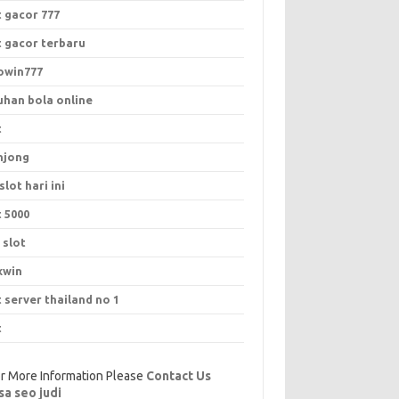
t gacor 777
t gacor terbaru
owin777
uhan bola online
t
hjong
slot hari ini
t 5000
 slot
xwin
t server thailand no 1
t
r More Information Please
Contact Us
sa seo judi