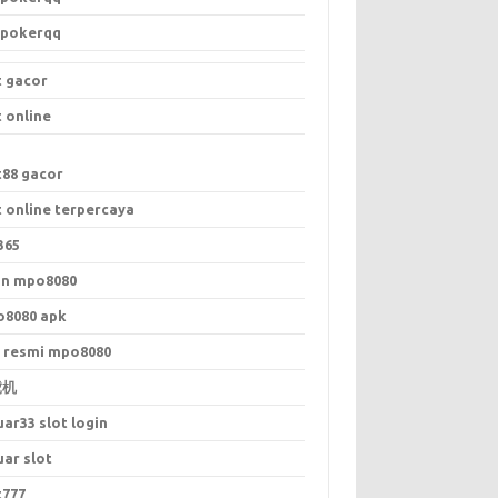
bpokerqq
t gacor
t online
t88 gacor
t online terpercaya
365
in mpo8080
8080 apk
k resmi mpo8080
虎机
uar33 slot login
uar slot
t777