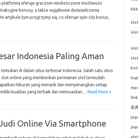
 platforma oferuje graczom nieskończone możliwości
hk
trakcyjne bonusy, a także wyjątkowe doświadczenia
artykule tym przyjrzymy się, co oferuje spin city bonus,
slo
slo
slo
besar Indonesia Paling Aman
slo
koi
 temukan di dalam situs terbesar Indonesia. Salah satu situs
a slot online yang memberikan permainan slot termudah.
log
ndapatkan hiburan yang menarik dan menyenangkan setiap
mpo
emiliki kualitas yang terbaik dan memuaskan…
Read More »
lin
老
jag
Judi Online Via Smartphone
jag
slo