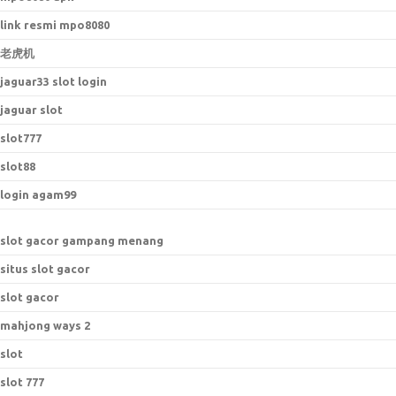
link resmi mpo8080
老虎机
jaguar33 slot login
jaguar slot
slot777
slot88
login agam99
slot gacor gampang menang
situs slot gacor
slot gacor
mahjong ways 2
slot
slot 777