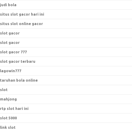
judi bola
situs slot gacor hari ini
situs slot online gacor
slot gacor
slot gacor
slot gacor 777
slot gacor terbaru
lagowin777
taruhan bola online
slot
mahjong
rtp slot hari ini
slot 5000
link slot