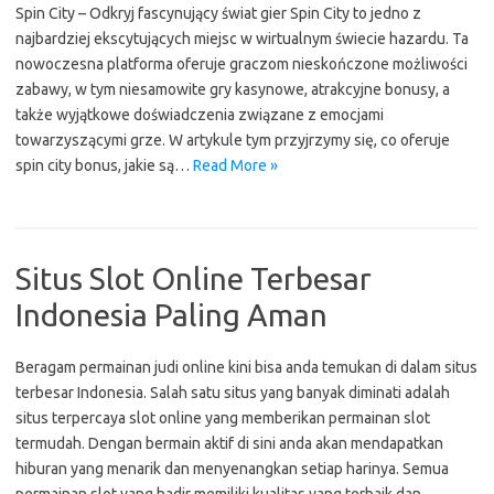
Spin City – Odkryj fascynujący świat gier Spin City to jedno z
najbardziej ekscytujących miejsc w wirtualnym świecie hazardu. Ta
nowoczesna platforma oferuje graczom nieskończone możliwości
zabawy, w tym niesamowite gry kasynowe, atrakcyjne bonusy, a
także wyjątkowe doświadczenia związane z emocjami
towarzyszącymi grze. W artykule tym przyjrzymy się, co oferuje
spin city bonus, jakie są…
Read More »
Situs Slot Online Terbesar
Indonesia Paling Aman
Beragam permainan judi online kini bisa anda temukan di dalam situs
terbesar Indonesia. Salah satu situs yang banyak diminati adalah
situs terpercaya slot online yang memberikan permainan slot
termudah. Dengan bermain aktif di sini anda akan mendapatkan
hiburan yang menarik dan menyenangkan setiap harinya. Semua