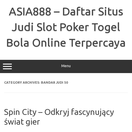
Skip
to
ASIA888 – Daftar Situs
content
Judi Slot Poker Togel
Bola Online Terpercaya
Menu
CATEGORY ARCHIVES:
BANDAR JUDI 50
Spin City – Odkryj fascynujący
świat gier