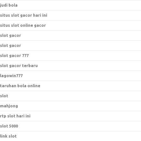
judi bola
situs slot gacor hari ini
situs slot online gacor
slot gacor
slot gacor
slot gacor 777
slot gacor terbaru
lagowin777
taruhan bola online
slot
mahjong
rtp slot hari ini
slot 5000
link slot