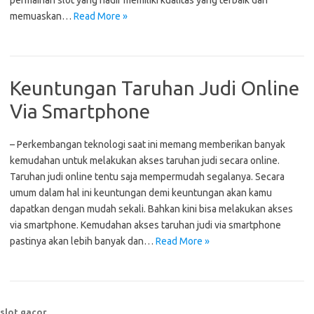
permainan slot yang hadir memiliki kualitas yang terbaik dan
memuaskan…
Read More »
Keuntungan Taruhan Judi Online
Via Smartphone
– Perkembangan teknologi saat ini memang memberikan banyak
kemudahan untuk melakukan akses taruhan judi secara online.
Taruhan judi online tentu saja mempermudah segalanya. Secara
umum dalam hal ini keuntungan demi keuntungan akan kamu
dapatkan dengan mudah sekali. Bahkan kini bisa melakukan akses
via smartphone. Kemudahan akses taruhan judi via smartphone
pastinya akan lebih banyak dan…
Read More »
slot gacor