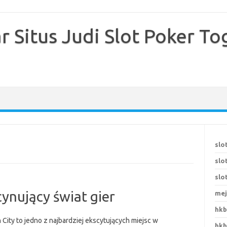
r Situs Judi Slot Poker To
slo
slo
slo
cynujący świat gier
mej
hk
n City to jedno z najbardziej ekscytujących miejsc w
hk