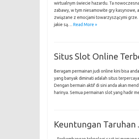
wirtualnym świecie hazardu. Ta nowoczesna
zabawy, w tym niesamowite gry kasynowe, a
związane z emocjami towarzyszącymi grze. W 
jakie są…
Read More »
Situs Slot Online Ter
Beragam permainan judi online kini bisa anda
yang banyak diminati adalah situs terpercay
Dengan bermain aktif di sini anda akan me
harinya. Semua permainan slot yang hadir m
Keuntungan Taruhan 