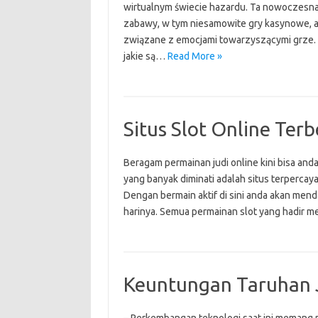
wirtualnym świecie hazardu. Ta nowoczesna
zabawy, w tym niesamowite gry kasynowe, a
związane z emocjami towarzyszącymi grze. W 
jakie są…
Read More »
Situs Slot Online Ter
Beragam permainan judi online kini bisa anda
yang banyak diminati adalah situs terpercay
Dengan bermain aktif di sini anda akan me
harinya. Semua permainan slot yang hadir m
Keuntungan Taruhan 