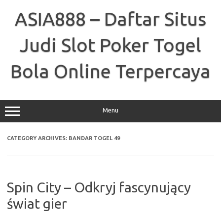
Skip
to
ASIA888 – Daftar Situs
content
Judi Slot Poker Togel
Bola Online Terpercaya
Menu
CATEGORY ARCHIVES:
BANDAR TOGEL 49
Spin City – Odkryj fascynujący
świat gier