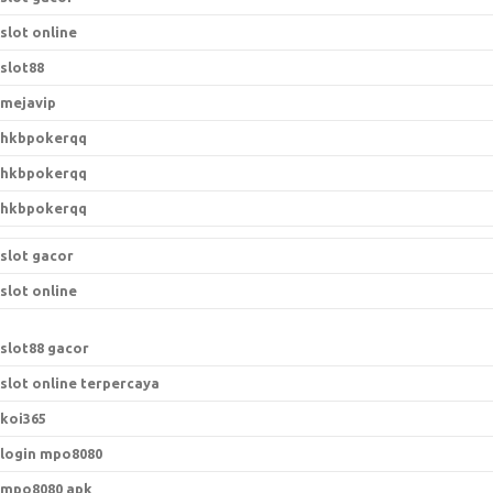
slot online
slot88
mejavip
hkbpokerqq
hkbpokerqq
hkbpokerqq
slot gacor
slot online
slot88 gacor
slot online terpercaya
koi365
login mpo8080
mpo8080 apk