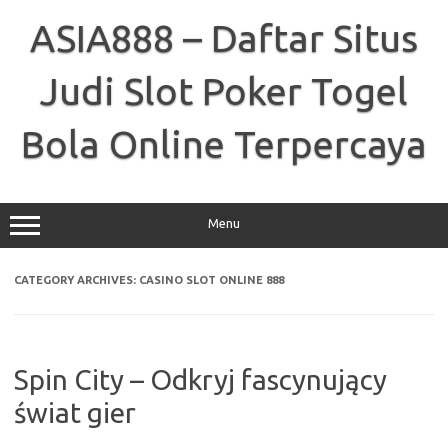
Skip
to
ASIA888 – Daftar Situs
content
Judi Slot Poker Togel
Bola Online Terpercaya
Menu
CATEGORY ARCHIVES:
CASINO SLOT ONLINE 888
Spin City – Odkryj fascynujący
świat gier