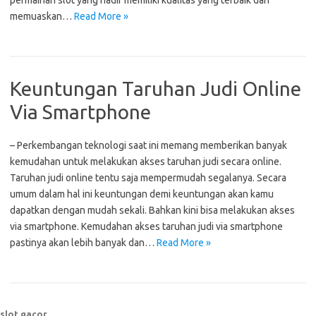
permainan slot yang hadir memiliki kualitas yang terbaik dan
memuaskan…
Read More »
Keuntungan Taruhan Judi Online
Via Smartphone
– Perkembangan teknologi saat ini memang memberikan banyak
kemudahan untuk melakukan akses taruhan judi secara online.
Taruhan judi online tentu saja mempermudah segalanya. Secara
umum dalam hal ini keuntungan demi keuntungan akan kamu
dapatkan dengan mudah sekali. Bahkan kini bisa melakukan akses
via smartphone. Kemudahan akses taruhan judi via smartphone
pastinya akan lebih banyak dan…
Read More »
slot gacor