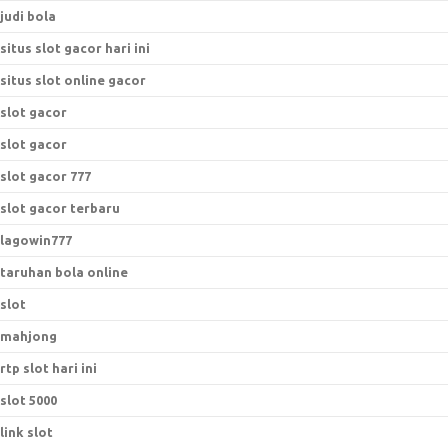
judi bola
situs slot gacor hari ini
situs slot online gacor
slot gacor
slot gacor
slot gacor 777
slot gacor terbaru
lagowin777
taruhan bola online
slot
mahjong
rtp slot hari ini
slot 5000
link slot