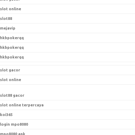
slot online
slot88
mejavip
hkbpokerqq
hkbpokerqq
hkbpokerqq
slot gacor
slot online
slot88 gacor
slot online terpercaya
koi365
login mpo8080
mpo8080 apk