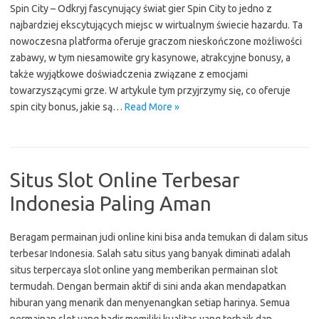
Spin City – Odkryj fascynujący świat gier Spin City to jedno z
najbardziej ekscytujących miejsc w wirtualnym świecie hazardu. Ta
nowoczesna platforma oferuje graczom nieskończone możliwości
zabawy, w tym niesamowite gry kasynowe, atrakcyjne bonusy, a
także wyjątkowe doświadczenia związane z emocjami
towarzyszącymi grze. W artykule tym przyjrzymy się, co oferuje
spin city bonus, jakie są…
Read More »
Situs Slot Online Terbesar
Indonesia Paling Aman
Beragam permainan judi online kini bisa anda temukan di dalam situs
terbesar Indonesia. Salah satu situs yang banyak diminati adalah
situs terpercaya slot online yang memberikan permainan slot
termudah. Dengan bermain aktif di sini anda akan mendapatkan
hiburan yang menarik dan menyenangkan setiap harinya. Semua