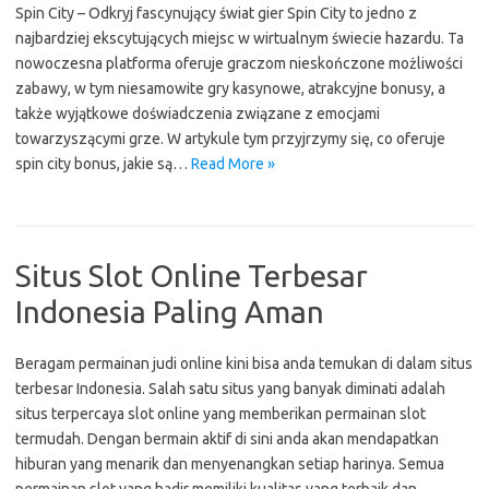
Spin City – Odkryj fascynujący świat gier Spin City to jedno z
najbardziej ekscytujących miejsc w wirtualnym świecie hazardu. Ta
nowoczesna platforma oferuje graczom nieskończone możliwości
zabawy, w tym niesamowite gry kasynowe, atrakcyjne bonusy, a
także wyjątkowe doświadczenia związane z emocjami
towarzyszącymi grze. W artykule tym przyjrzymy się, co oferuje
spin city bonus, jakie są…
Read More »
Situs Slot Online Terbesar
Indonesia Paling Aman
Beragam permainan judi online kini bisa anda temukan di dalam situs
terbesar Indonesia. Salah satu situs yang banyak diminati adalah
situs terpercaya slot online yang memberikan permainan slot
termudah. Dengan bermain aktif di sini anda akan mendapatkan
hiburan yang menarik dan menyenangkan setiap harinya. Semua