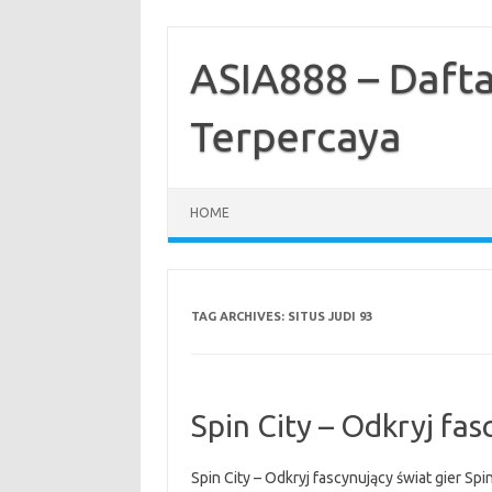
Skip
to
content
ASIA888 – Dafta
Terpercaya
HOME
TAG ARCHIVES:
SITUS JUDI 93
Spin City – Odkryj fas
Spin City – Odkryj fascynujący świat gier Spi