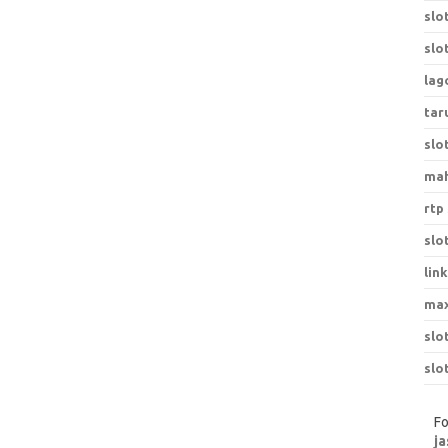
slo
slo
lag
tar
slo
ma
rtp 
slo
link
ma
slo
slo
Fo
ja