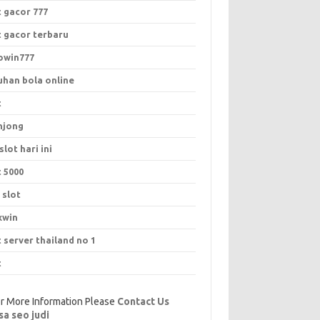
t gacor 777
t gacor terbaru
owin777
uhan bola online
t
hjong
slot hari ini
t 5000
 slot
xwin
t server thailand no 1
t
r More Information Please
Contact Us
sa seo judi