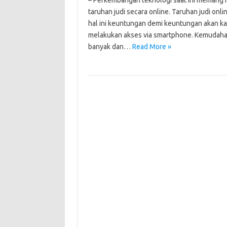
– Perkembangan teknologi saat ini memang
taruhan judi secara online. Taruhan judi o
hal ini keuntungan demi keuntungan akan ka
melakukan akses via smartphone. Kemudahan 
banyak dan…
Read More »