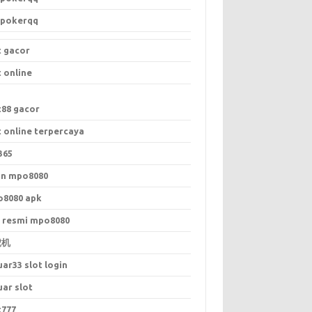
bpokerqq
t gacor
t online
t88 gacor
t online terpercaya
365
in mpo8080
8080 apk
k resmi mpo8080
虎机
uar33 slot login
uar slot
t777