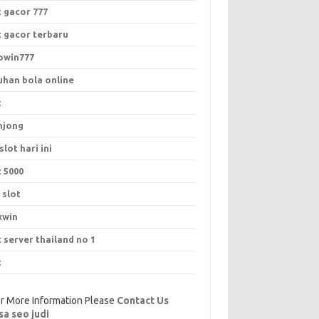
t gacor 777
t gacor terbaru
owin777
uhan bola online
t
hjong
slot hari ini
t 5000
 slot
xwin
t server thailand no 1
t
r More Information Please
Contact Us
sa seo judi