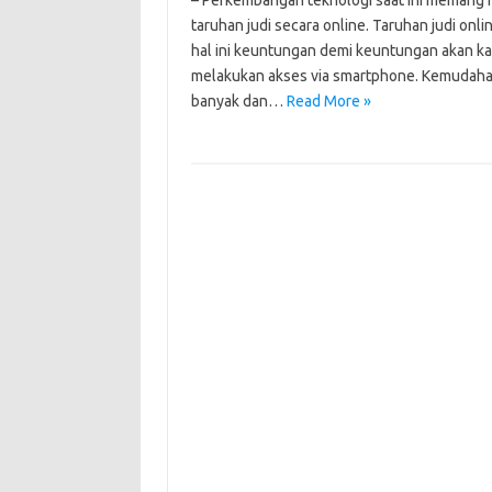
– Perkembangan teknologi saat ini memang
taruhan judi secara online. Taruhan judi o
hal ini keuntungan demi keuntungan akan ka
melakukan akses via smartphone. Kemudahan 
banyak dan…
Read More »