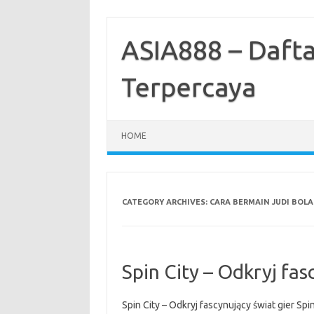
Skip
to
content
ASIA888 – Dafta
Terpercaya
HOME
CATEGORY ARCHIVES:
CARA BERMAIN JUDI BOL
Spin City – Odkryj fas
Spin City – Odkryj fascynujący świat gier Spi