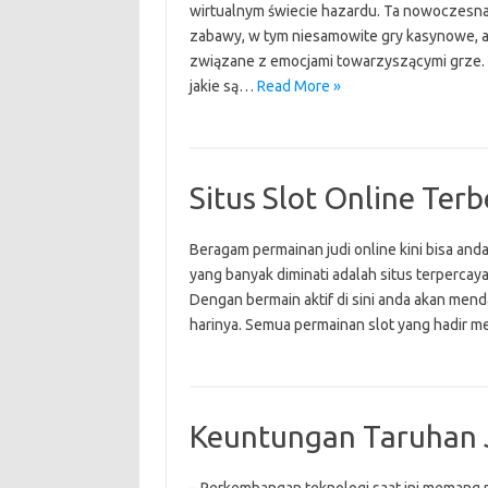
wirtualnym świecie hazardu. Ta nowoczesna
zabawy, w tym niesamowite gry kasynowe, a
związane z emocjami towarzyszącymi grze. W 
jakie są…
Read More »
Situs Slot Online Ter
Beragam permainan judi online kini bisa anda
yang banyak diminati adalah situs terpercay
Dengan bermain aktif di sini anda akan me
harinya. Semua permainan slot yang hadir m
Keuntungan Taruhan 