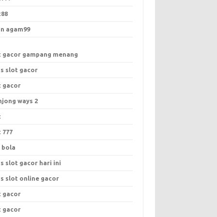
t88
in agam99
t gacor gampang menang
us slot gacor
t gacor
jong ways 2
t
t 777
i bola
us slot gacor hari ini
us slot online gacor
t gacor
t gacor