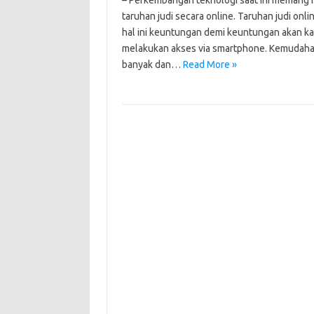
– Perkembangan teknologi saat ini memang
taruhan judi secara online. Taruhan judi o
hal ini keuntungan demi keuntungan akan ka
melakukan akses via smartphone. Kemudahan 
banyak dan…
Read More »