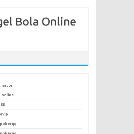
gel Bola Online
t gacor
t online
t88
avip
bpokerqq
bpokerqq