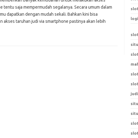
 memberikan banyak kemudahan untuk melakukan akses
nline tentu saja mempermudah segalanya. Secara umum dalam
slo
mu dapatkan dengan mudah sekali. Bahkan kini bisa
log
akses taruhan judi via smartphone pastinya akan lebih
slo
sit
slo
mah
slo
slo
jud
sit
sit
slo
slo