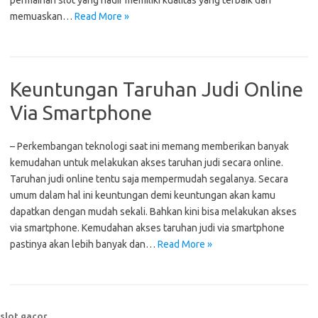
permainan slot yang hadir memiliki kualitas yang terbaik dan
memuaskan…
Read More »
Keuntungan Taruhan Judi Online
Via Smartphone
– Perkembangan teknologi saat ini memang memberikan banyak
kemudahan untuk melakukan akses taruhan judi secara online.
Taruhan judi online tentu saja mempermudah segalanya. Secara
umum dalam hal ini keuntungan demi keuntungan akan kamu
dapatkan dengan mudah sekali. Bahkan kini bisa melakukan akses
via smartphone. Kemudahan akses taruhan judi via smartphone
pastinya akan lebih banyak dan…
Read More »
slot gacor