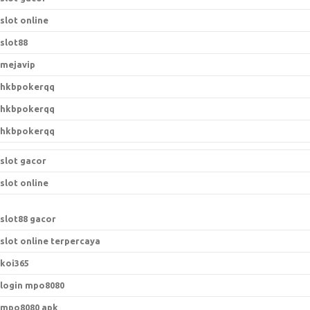
slot online
slot88
mejavip
hkbpokerqq
hkbpokerqq
hkbpokerqq
slot gacor
slot online
slot88 gacor
slot online terpercaya
koi365
login mpo8080
mpo8080 apk