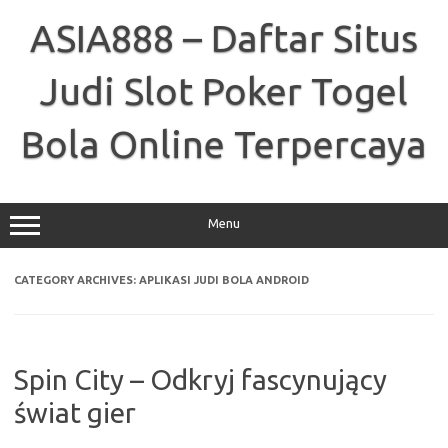
Skip
to
ASIA888 – Daftar Situs
content
Judi Slot Poker Togel
Bola Online Terpercaya
Menu
CATEGORY ARCHIVES:
APLIKASI JUDI BOLA ANDROID
Spin City – Odkryj fascynujący
świat gier