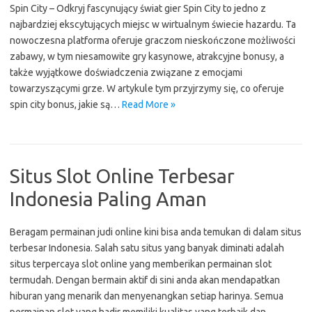
Spin City – Odkryj fascynujący świat gier Spin City to jedno z
najbardziej ekscytujących miejsc w wirtualnym świecie hazardu. Ta
nowoczesna platforma oferuje graczom nieskończone możliwości
zabawy, w tym niesamowite gry kasynowe, atrakcyjne bonusy, a
także wyjątkowe doświadczenia związane z emocjami
towarzyszącymi grze. W artykule tym przyjrzymy się, co oferuje
spin city bonus, jakie są…
Read More »
Situs Slot Online Terbesar
Indonesia Paling Aman
Beragam permainan judi online kini bisa anda temukan di dalam situs
terbesar Indonesia. Salah satu situs yang banyak diminati adalah
situs terpercaya slot online yang memberikan permainan slot
termudah. Dengan bermain aktif di sini anda akan mendapatkan
hiburan yang menarik dan menyenangkan setiap harinya. Semua