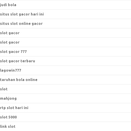
judi bola
situs slot gacor hari ini
situs slot online gacor
slot gacor
slot gacor
slot gacor 777
slot gacor terbaru
lagowin777
taruhan bola online
slot
mahjong
rtp slot hari ini
slot 5000
link slot