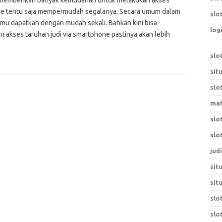
 memberikan banyak kemudahan untuk melakukan akses
nline tentu saja mempermudah segalanya. Secara umum dalam
slo
mu dapatkan dengan mudah sekali. Bahkan kini bisa
log
akses taruhan judi via smartphone pastinya akan lebih
slo
sit
slo
mah
slo
slo
jud
sit
sit
slo
slo