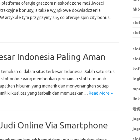
 platforma oferuje graczom nieskończone możliwości
hk
trakcyjne bonusy, a także wyjątkowe doświadczenia
artykule tym przyjrzymy się, co oferuje spin city bonus,
slo
slo
slo
besar Indonesia Paling Aman
slo
koi
 temukan di dalam situs terbesar Indonesia. Salah satu situs
a slot online yang memberikan permainan slot termudah.
log
ndapatkan hiburan yang menarik dan menyenangkan setiap
mpo
emiliki kualitas yang terbaik dan memuaskan…
Read More »
lin
老
jag
Judi Online Via Smartphone
jag
slo