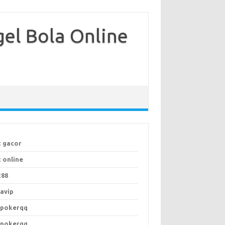
gel Bola Online
t gacor
t online
t88
avip
bpokerqq
bpokerqq