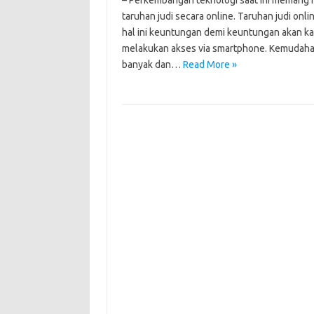
– Perkembangan teknologi saat ini memang
taruhan judi secara online. Taruhan judi o
hal ini keuntungan demi keuntungan akan ka
melakukan akses via smartphone. Kemudahan 
banyak dan…
Read More »