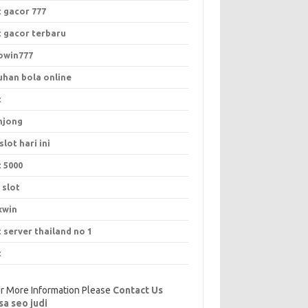
t gacor 777
t gacor terbaru
owin777
uhan bola online
t
hjong
slot hari ini
t 5000
 slot
xwin
t server thailand no 1
t
r More Information Please
Contact Us
sa seo judi