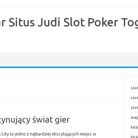
r Situs Judi Slot Poker To
slo
slo
slo
cynujący świat gier
mej
hk
n City to jedno z najbardziej ekscytujących miejsc w
hk