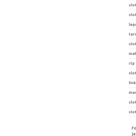
slo
slo
lag
tar
slo
ma
rtp 
slo
link
ma
slo
slo
Fo
ja