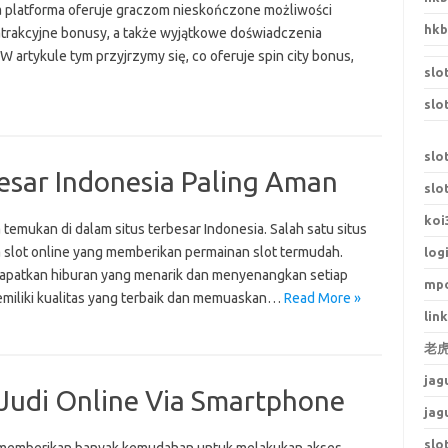
 platforma oferuje graczom nieskończone możliwości
hk
trakcyjne bonusy, a także wyjątkowe doświadczenia
artykule tym przyjrzymy się, co oferuje spin city bonus,
slo
slo
slo
besar Indonesia Paling Aman
slo
koi
 temukan di dalam situs terbesar Indonesia. Salah satu situs
a slot online yang memberikan permainan slot termudah.
log
ndapatkan hiburan yang menarik dan menyenangkan setiap
mpo
emiliki kualitas yang terbaik dan memuaskan…
Read More »
lin
老
jag
Judi Online Via Smartphone
jag
slo