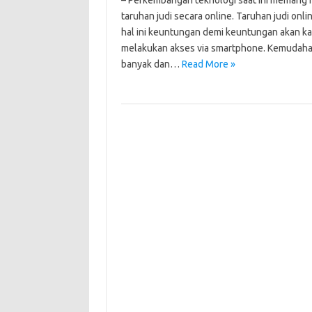
– Perkembangan teknologi saat ini memang
taruhan judi secara online. Taruhan judi o
hal ini keuntungan demi keuntungan akan ka
melakukan akses via smartphone. Kemudahan 
banyak dan…
Read More »