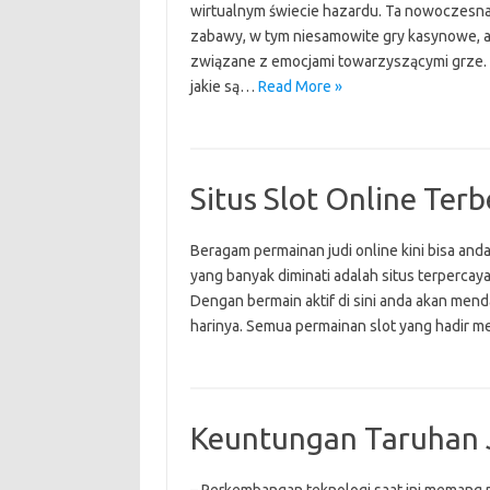
wirtualnym świecie hazardu. Ta nowoczesna
zabawy, w tym niesamowite gry kasynowe, a
związane z emocjami towarzyszącymi grze. W 
jakie są…
Read More »
Situs Slot Online Ter
Beragam permainan judi online kini bisa anda
yang banyak diminati adalah situs terpercay
Dengan bermain aktif di sini anda akan me
harinya. Semua permainan slot yang hadir m
Keuntungan Taruhan 