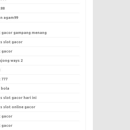
t88
in agam99
t gacor gampang menang
us slot gacor
t gacor
jong ways 2
t
t 777
i bola
us slot gacor hari ini
us slot online gacor
t gacor
t gacor