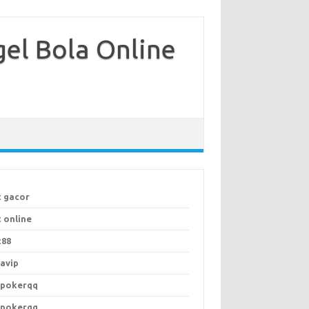
gel Bola Online
t gacor
t online
t88
avip
bpokerqq
bpokerqq