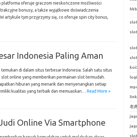
 platforma oferuje graczom nieskończone możliwości
hk
trakcyjne bonusy, a także wyjątkowe doświadczenia
artykule tym przyjrzymy się, co oferuje spin city bonus,
slo
slo
slo
besar Indonesia Paling Aman
slo
koi
 temukan di dalam situs terbesar Indonesia. Salah satu situs
a slot online yang memberikan permainan slot termudah.
log
ndapatkan hiburan yang menarik dan menyenangkan setiap
mpo
emiliki kualitas yang terbaik dan memuaskan…
Read More »
lin
老
jag
Judi Online Via Smartphone
jag
slo