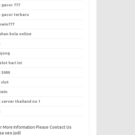
t gacor 777
t gacor terbaru
owin777
uhan bola online
t
hjong
slot hari ini
t 5000
 slot
xwin
t server thailand no 1
t
r More Information Please
Contact Us
sa seo judi