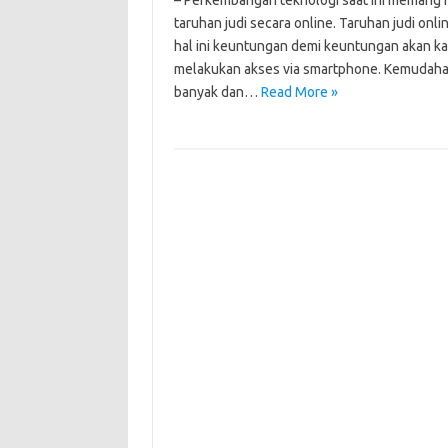
– Perkembangan teknologi saat ini memang
taruhan judi secara online. Taruhan judi o
hal ini keuntungan demi keuntungan akan ka
melakukan akses via smartphone. Kemudahan 
banyak dan…
Read More »