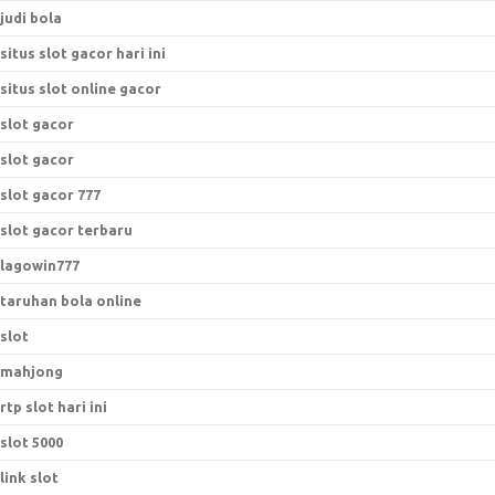
judi bola
situs slot gacor hari ini
situs slot online gacor
slot gacor
slot gacor
slot gacor 777
slot gacor terbaru
lagowin777
taruhan bola online
slot
mahjong
rtp slot hari ini
slot 5000
link slot