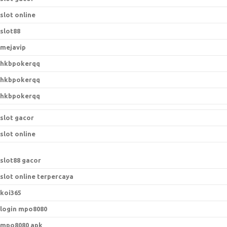
slot online
slot88
mejavip
hkbpokerqq
hkbpokerqq
hkbpokerqq
slot gacor
slot online
slot88 gacor
slot online terpercaya
koi365
login mpo8080
mpo8080 apk