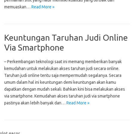
permainan slot yang hadir memiliki kualitas yang terbaik dan
memuaskan…
Read More »
Keuntungan Taruhan Judi Online
Via Smartphone
– Perkembangan teknologi saat ini memang memberikan banyak
kemudahan untuk melakukan akses taruhan judi secara online.
Taruhan judi online tentu saja mempermudah segalanya. Secara
umum dalam hal ini keuntungan demi keuntungan akan kamu
dapatkan dengan mudah sekali. Bahkan kini bisa melakukan akses
via smartphone. Kemudahan akses taruhan judi via smartphone
pastinya akan lebih banyak dan…
Read More »
slot gacor