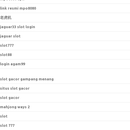
link resmi mpo8080
老虎机
jaguar33 slot login
jaguar slot
slot777
slot88
login agam99
slot gacor gampang menang
situs slot gacor
slot gacor
mahjong ways 2
slot
slot 777