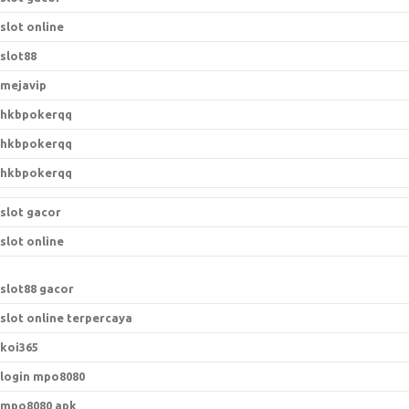
slot online
slot88
mejavip
hkbpokerqq
hkbpokerqq
hkbpokerqq
slot gacor
slot online
slot88 gacor
slot online terpercaya
koi365
login mpo8080
mpo8080 apk