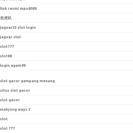
link resmi mpo8080
老虎机
jaguar33 slot login
jaguar slot
slot777
slot88
login agam99
slot gacor gampang menang
situs slot gacor
slot gacor
mahjong ways 2
slot
slot 777