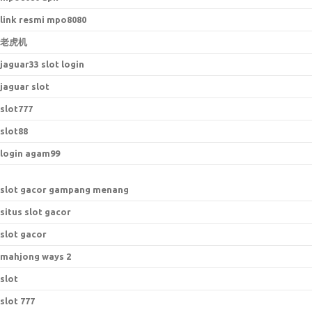
link resmi mpo8080
老虎机
jaguar33 slot login
jaguar slot
slot777
slot88
login agam99
slot gacor gampang menang
situs slot gacor
slot gacor
mahjong ways 2
slot
slot 777