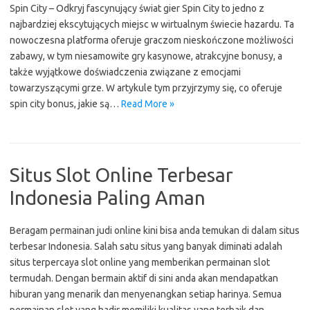
Spin City – Odkryj fascynujący świat gier Spin City to jedno z
najbardziej ekscytujących miejsc w wirtualnym świecie hazardu. Ta
nowoczesna platforma oferuje graczom nieskończone możliwości
zabawy, w tym niesamowite gry kasynowe, atrakcyjne bonusy, a
także wyjątkowe doświadczenia związane z emocjami
towarzyszącymi grze. W artykule tym przyjrzymy się, co oferuje
spin city bonus, jakie są…
Read More »
Situs Slot Online Terbesar
Indonesia Paling Aman
Beragam permainan judi online kini bisa anda temukan di dalam situs
terbesar Indonesia. Salah satu situs yang banyak diminati adalah
situs terpercaya slot online yang memberikan permainan slot
termudah. Dengan bermain aktif di sini anda akan mendapatkan
hiburan yang menarik dan menyenangkan setiap harinya. Semua