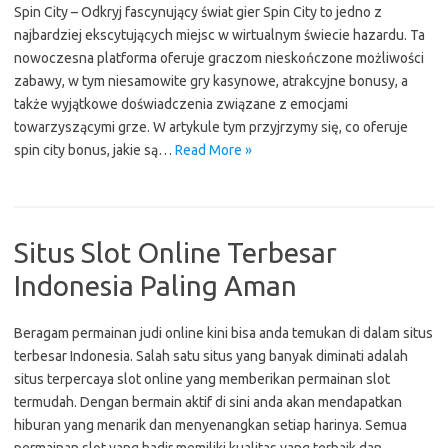
Spin City – Odkryj fascynujący świat gier Spin City to jedno z
najbardziej ekscytujących miejsc w wirtualnym świecie hazardu. Ta
nowoczesna platforma oferuje graczom nieskończone możliwości
zabawy, w tym niesamowite gry kasynowe, atrakcyjne bonusy, a
także wyjątkowe doświadczenia związane z emocjami
towarzyszącymi grze. W artykule tym przyjrzymy się, co oferuje
spin city bonus, jakie są…
Read More »
Situs Slot Online Terbesar
Indonesia Paling Aman
Beragam permainan judi online kini bisa anda temukan di dalam situs
terbesar Indonesia. Salah satu situs yang banyak diminati adalah
situs terpercaya slot online yang memberikan permainan slot
termudah. Dengan bermain aktif di sini anda akan mendapatkan
hiburan yang menarik dan menyenangkan setiap harinya. Semua