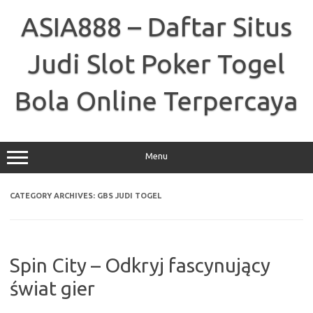
Skip
to
ASIA888 – Daftar Situs
content
Judi Slot Poker Togel
Bola Online Terpercaya
Menu
CATEGORY ARCHIVES:
GBS JUDI TOGEL
Spin City – Odkryj fascynujący
świat gier