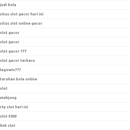
judi bola
situs slot gacor hari ini
situs slot online gacor
slot gacor
slot gacor
slot gacor 777
slot gacor terbaru
lagowin777
taruhan bola online
slot
mahjong
rtp slot hari ini
slot 5000
link slot