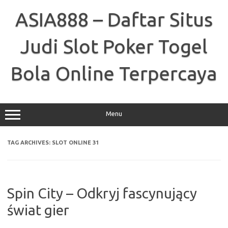
Skip
to
ASIA888 – Daftar Situs
content
Judi Slot Poker Togel
Bola Online Terpercaya
Menu
TAG ARCHIVES:
SLOT ONLINE 31
Spin City – Odkryj fascynujący
świat gier