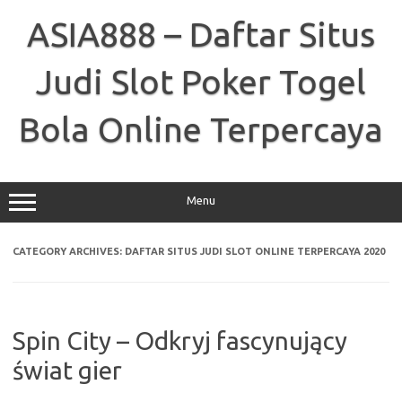
Skip
to
ASIA888 – Daftar Situs
content
Judi Slot Poker Togel
Bola Online Terpercaya
Menu
CATEGORY ARCHIVES:
DAFTAR SITUS JUDI SLOT ONLINE TERPERCAYA 2020
Spin City – Odkryj fascynujący
świat gier