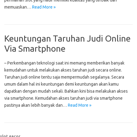
permainan slot yang hadir memiliki kualitas yang terbaik dan
memuaskan…
Read More »
Keuntungan Taruhan Judi Online
Via Smartphone
– Perkembangan teknologi saat ini memang memberikan banyak
kemudahan untuk melakukan akses taruhan judi secara online.
Taruhan judi online tentu saja mempermudah segalanya. Secara
umum dalam hal ini keuntungan demi keuntungan akan kamu
dapatkan dengan mudah sekali. Bahkan kini bisa melakukan akses
via smartphone. Kemudahan akses taruhan judi via smartphone
pastinya akan lebih banyak dan…
Read More »
slot gacor