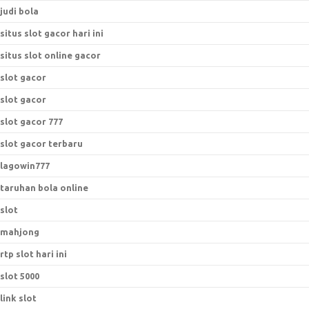
judi bola
situs slot gacor hari ini
situs slot online gacor
slot gacor
slot gacor
slot gacor 777
slot gacor terbaru
lagowin777
taruhan bola online
slot
mahjong
rtp slot hari ini
slot 5000
link slot